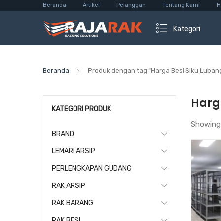
Beranda
Artikel
Pelanggan
Tentang Kami
H
Kategori
Beranda
Produk dengan tag “Harga Besi Siku Lubang
Harga
KATEGORI PRODUK
Showing
BRAND
LEMARI ARSIP
PERLENGKAPAN GUDANG
RAK ARSIP
RAK BARANG
RAK BESI