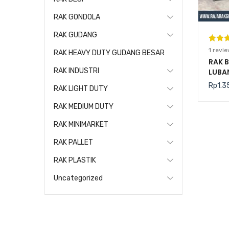
RAK GONDOLA
RAK GUDANG
Pering
1
1
revie
RAK HEAVY DUTY GUDANG BESAR
5.00
da
RAK 
RAK INDUSTRI
LUBA
berda
SERB
n
penil
Rp
1.3
RAK LIGHT DUTY
pelang
RAK MEDIUM DUTY
RAK MINIMARKET
RAK PALLET
RAK PLASTIK
Uncategorized