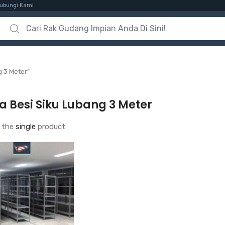
ubungi Kami
Search for:
 3 Meter”
 Besi Siku Lubang 3 Meter
 the
single
product