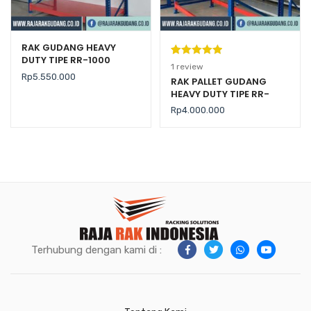
RAK GUDANG HEAVY
DUTY TIPE RR-1000
Peringkat
1
1
review
Rp
5.550.000
5.00
dari 5
RAK PALLET GUDANG
HEAVY DUTY TIPE RR-
berdasarka
2000 KAPASITAS 2 TON /
n
penilaian
Rp
4.000.000
LEVEL
pelanggan
Terhubung dengan kami di :