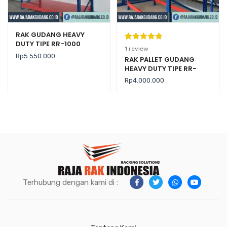
RAK GUDANG HEAVY
DUTY TIPE RR-1000
Peringkat
1
1
review
Rp
5.550.000
5.00
dari 5
RAK PALLET GUDANG
HEAVY DUTY TIPE RR-
berdasarka
2000 KAPASITAS 2 TON /
n
penilaian
Rp
4.000.000
LEVEL
pelanggan
Terhubung dengan kami di :