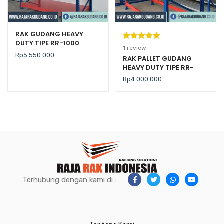
RAK GUDANG HEAVY
DUTY TIPE RR-1000
Peringkat
1
1
review
Rp
5.550.000
5.00
dari 5
RAK PALLET GUDANG
HEAVY DUTY TIPE RR-
berdasarka
2000 KAPASITAS 2 TON /
n
penilaian
Rp
4.000.000
LEVEL
pelanggan
Terhubung dengan kami di :