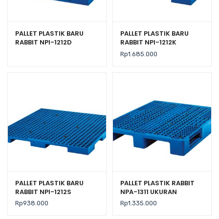
PALLET PLASTIK BARU
PALLET PLASTIK BARU
RABBIT NPI-1212D
RABBIT NPI-1212K
UKURAN 120x120x14
UKURAN 120x120x13,5 CM
Rp
1.685.000
PALLET PLASTIK BARU
PALLET PLASTIK RABBIT
RABBIT NPI-1212S
NPA-1311 UKURAN
UKURAN 120x120x7,5 CM
130x110x16 CM, JUAL
Rp
938.000
Rp
1.335.000
FLOORING ONLY
HARGA BERSAING