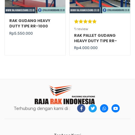
RAK GUDANG HEAVY
DUTY TIPE RR-1000
Peringkat
1
1
review
Rp
5.550.000
5.00
dari 5
RAK PALLET GUDANG
HEAVY DUTY TIPE RR-
berdasarka
2000 KAPASITAS 2 TON /
n
penilaian
Rp
4.000.000
LEVEL
pelanggan
Terhubung dengan kami di :