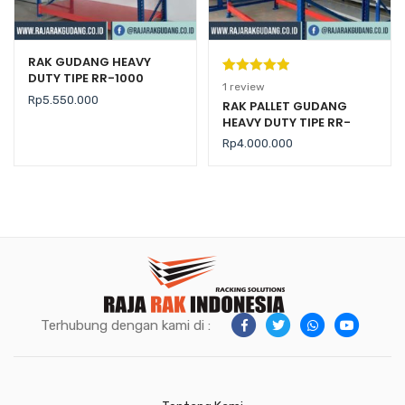
RAK GUDANG HEAVY
DUTY TIPE RR-1000
Peringkat
1
1
review
Rp
5.550.000
5.00
dari 5
RAK PALLET GUDANG
HEAVY DUTY TIPE RR-
berdasarka
2000 KAPASITAS 2 TON /
n
penilaian
Rp
4.000.000
LEVEL
pelanggan
Terhubung dengan kami di :