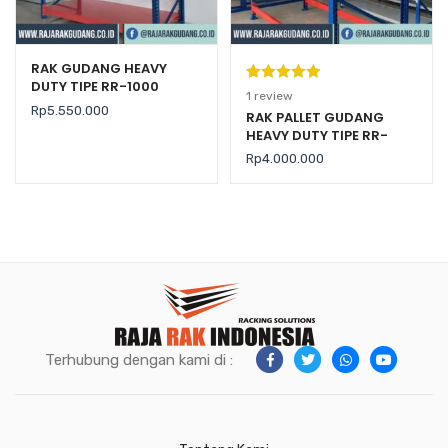
RAK GUDANG HEAVY
DUTY TIPE RR-1000
Peringkat
1
1
review
Rp
5.550.000
5.00
dari 5
RAK PALLET GUDANG
HEAVY DUTY TIPE RR-
berdasarka
2000 KAPASITAS 2 TON /
n
penilaian
Rp
4.000.000
LEVEL
pelanggan
Terhubung dengan kami di :