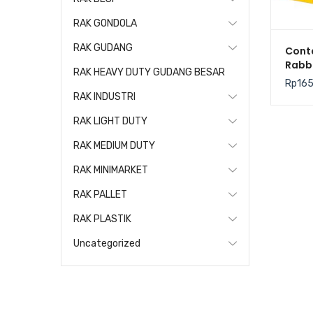
RAK GONDOLA
RAK GUDANG
Conta
Rabbi
RAK HEAVY DUTY GUDANG BESAR
Keran
Rp
16
Rapa
RAK INDUSTRI
62×4
RAK LIGHT DUTY
RAK MEDIUM DUTY
RAK MINIMARKET
RAK PALLET
RAK PLASTIK
Uncategorized