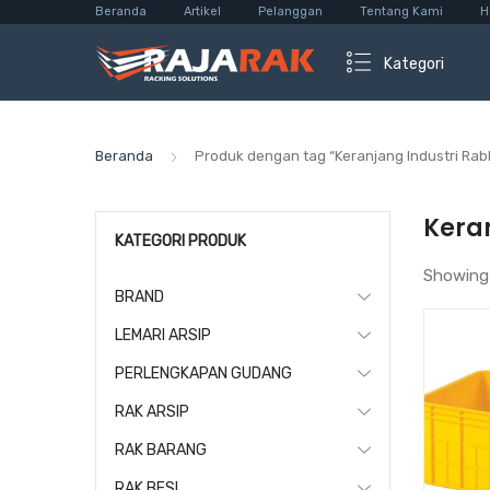
Beranda
Artikel
Pelanggan
Tentang Kami
H
Kategori
Beranda
Produk dengan tag “Keranjang Industri Rab
Keran
KATEGORI PRODUK
Showing
BRAND
LEMARI ARSIP
PERLENGKAPAN GUDANG
RAK ARSIP
RAK BARANG
RAK BESI