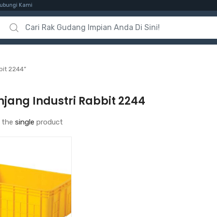
ubungi Kami
Search for:
bit 2244”
jang Industri Rabbit 2244
 the
single
product