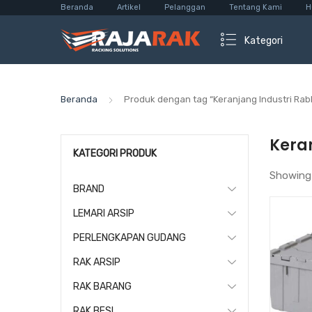
Beranda
Artikel
Pelanggan
Tentang Kami
H
Kategori
Beranda
Produk dengan tag “Keranjang Industri Rab
Keran
KATEGORI PRODUK
Showing
BRAND
LEMARI ARSIP
PERLENGKAPAN GUDANG
RAK ARSIP
RAK BARANG
RAK BESI