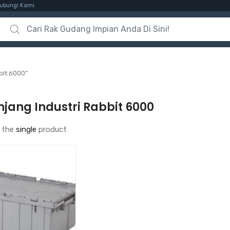
ubungi Kami
Search for:
bit 6000”
jang Industri Rabbit 6000
 the
single
product