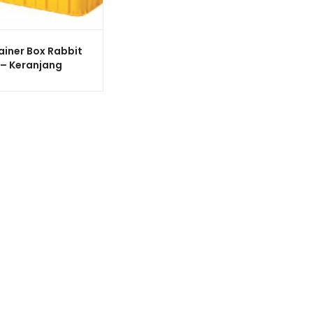
iner Box Rabbit
 – Keranjang
tri Plastik Rapat
aguna