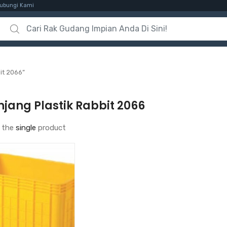
ubungi Kami
Search for:
it 2066”
jang Plastik Rabbit 2066
 the
single
product