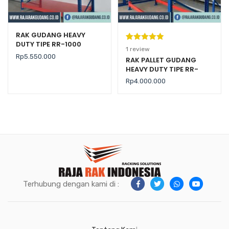
RAK GUDANG HEAVY
DUTY TIPE RR-1000
Peringkat
1
1
review
Rp
5.550.000
5.00
dari 5
RAK PALLET GUDANG
HEAVY DUTY TIPE RR-
berdasarka
2000 KAPASITAS 2 TON /
n
penilaian
Rp
4.000.000
LEVEL
pelanggan
Terhubung dengan kami di :