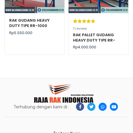
RAK GUDANG HEAVY
DUTY TIPE RR-1000
Peringkat
1
1
review
Rp
5.550.000
5.00
dari 5
RAK PALLET GUDANG
HEAVY DUTY TIPE RR-
berdasarka
2000 KAPASITAS 2 TON /
n
penilaian
Rp
4.000.000
LEVEL
pelanggan
Terhubung dengan kami di :