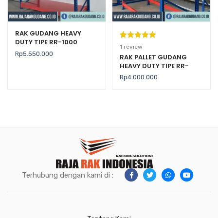
RAK GUDANG HEAVY
DUTY TIPE RR-1000
Peringkat
1
1
review
Rp
5.550.000
5.00
dari 5
RAK PALLET GUDANG
HEAVY DUTY TIPE RR-
berdasarka
2000 KAPASITAS 2 TON /
n
penilaian
Rp
4.000.000
LEVEL
pelanggan
Terhubung dengan kami di :