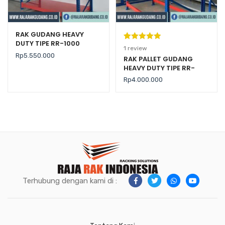
RAK GUDANG HEAVY
DUTY TIPE RR-1000
Peringkat
1
1
review
Rp
5.550.000
5.00
dari 5
RAK PALLET GUDANG
HEAVY DUTY TIPE RR-
berdasarka
2000 KAPASITAS 2 TON /
n
penilaian
Rp
4.000.000
LEVEL
pelanggan
Terhubung dengan kami di :