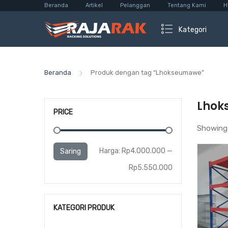
Beranda
Artikel
Pelanggan
Tentang Kami
H
Kategori
Beranda
Produk dengan tag “Lhokseumawe”
Lhok
PRICE
Showing 
Harga
Harga
Harga:
Rp4.000.000
—
Saring
terendah
tertinggi
Rp5.550.000
KATEGORI PRODUK