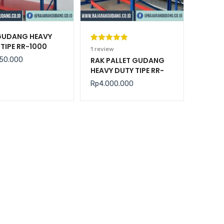
GUDANG HEAVY
TIPE RR-1000
Peringkat
1
1
review
5.00
dari 5
50.000
RAK PALLET GUDANG
HEAVY DUTY TIPE RR-
berdasarka
2000 KAPASITAS 2
n
penilaian
Rp
4.000.000
TON / LEVEL
pelanggan