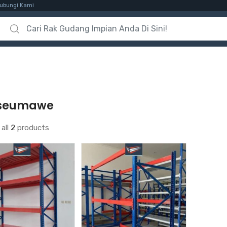
ubungi Kami
Search for:
seumawe
all
2
products