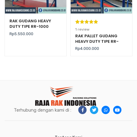
RAK GUDANG HEAVY
DUTY TIPE RR-1000
Peringkat
1
1
review
Rp
5.550.000
5.00
dari 5
RAK PALLET GUDANG
HEAVY DUTY TIPE RR-
berdasarka
2000 KAPASITAS 2 TON /
n
penilaian
Rp
4.000.000
LEVEL
pelanggan
Terhubung dengan kami di :