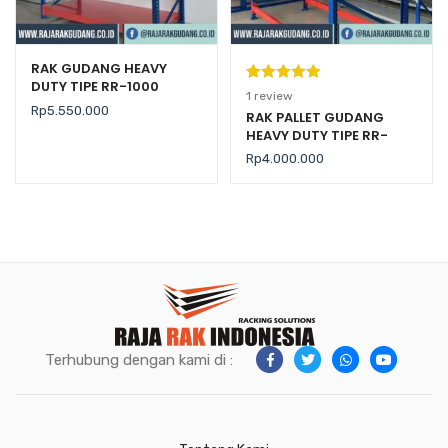
RAK GUDANG HEAVY
DUTY TIPE RR-1000
Peringkat
1
1
review
Rp
5.550.000
5.00
dari 5
RAK PALLET GUDANG
HEAVY DUTY TIPE RR-
berdasarka
2000 KAPASITAS 2 TON /
n
penilaian
Rp
4.000.000
LEVEL
pelanggan
Terhubung dengan kami di :