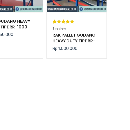
GUDANG HEAVY
TIPE RR-1000
Peringkat
1
1
review
5.00
dari 5
50.000
RAK PALLET GUDANG
HEAVY DUTY TIPE RR-
berdasarka
2000 KAPASITAS 2
n
penilaian
Rp
4.000.000
TON / LEVEL
pelanggan