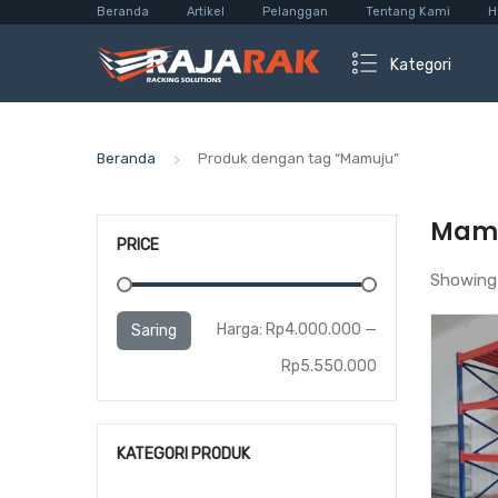
Beranda
Artikel
Pelanggan
Tentang Kami
H
Kategori
Beranda
Produk dengan tag “Mamuju”
Mam
PRICE
Showing 
Harga
Harga
Harga:
Rp4.000.000
—
Saring
terendah
tertinggi
Rp5.550.000
KATEGORI PRODUK