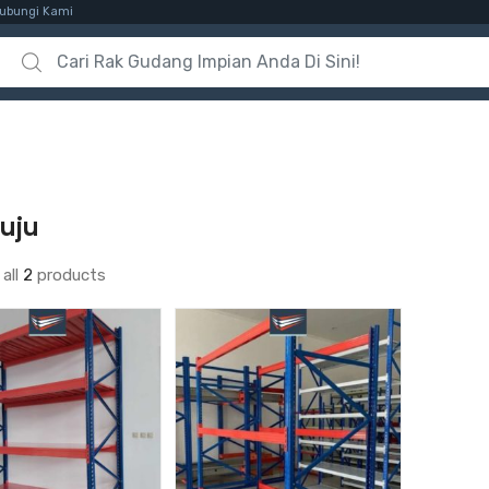
ubungi Kami
Search for:
uju
all
2
products