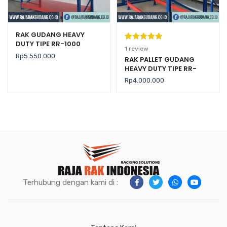
RAK GUDANG HEAVY
DUTY TIPE RR-1000
Peringkat
1
1
review
Rp
5.550.000
5.00
dari 5
RAK PALLET GUDANG
HEAVY DUTY TIPE RR-
berdasarka
2000 KAPASITAS 2 TON /
n
penilaian
Rp
4.000.000
LEVEL
pelanggan
Terhubung dengan kami di :