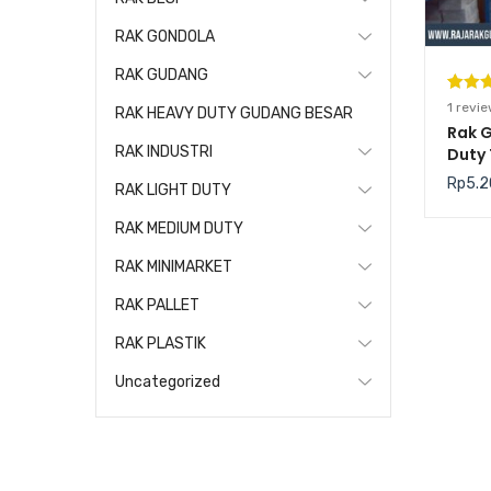
RAK GONDOLA
RAK GUDANG
Pering
1
1
revie
RAK HEAVY DUTY GUDANG BESAR
5.00
da
Rak 
RAK INDUSTRI
Duty
berda
TING
n
penil
Rp
5.2
RAK LIGHT DUTY
pelang
RAK MEDIUM DUTY
RAK MINIMARKET
RAK PALLET
RAK PLASTIK
Uncategorized