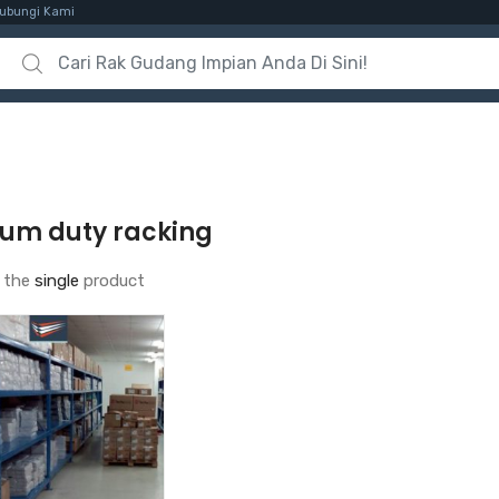
ubungi Kami
Search for:
um duty racking
 the
single
product