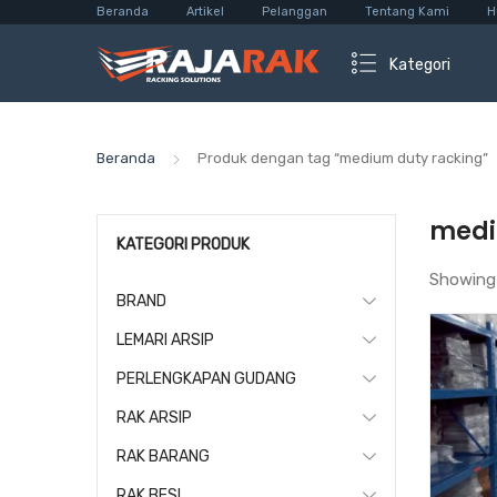
Beranda
Artikel
Pelanggan
Tentang Kami
H
Kategori
Beranda
Produk dengan tag “medium duty racking”
medi
KATEGORI PRODUK
Showing
BRAND
LEMARI ARSIP
PERLENGKAPAN GUDANG
RAK ARSIP
RAK BARANG
RAK BESI