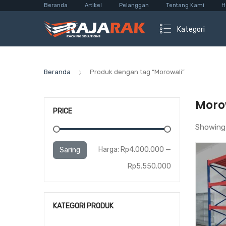
Beranda
Artikel
Pelanggan
Tentang Kami
H
Kategori
Beranda
Produk dengan tag “Morowali”
Moro
PRICE
Showing 
Harga
Harga
Harga:
Rp4.000.000
—
Saring
terendah
tertinggi
Rp5.550.000
KATEGORI PRODUK