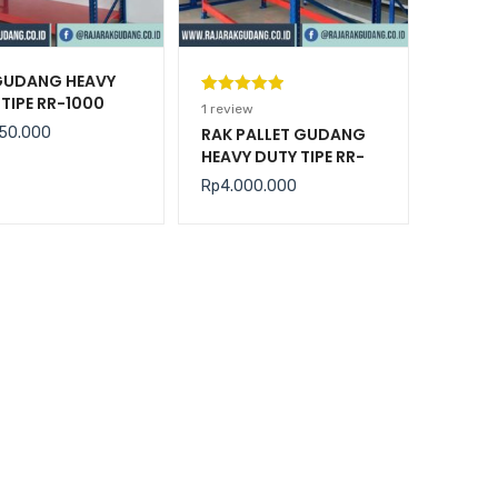
GUDANG HEAVY
TIPE RR-1000
Peringkat
1
1
review
5.00
dari 5
50.000
RAK PALLET GUDANG
HEAVY DUTY TIPE RR-
berdasarka
2000 KAPASITAS 2
n
penilaian
Rp
4.000.000
TON / LEVEL
pelanggan