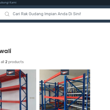
ubungi Kami
Search for:
wali
all
2
products