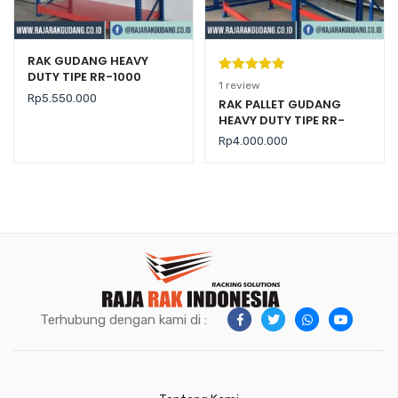
RAK GUDANG HEAVY
DUTY TIPE RR-1000
Peringkat
1
1
review
Rp
5.550.000
5.00
dari 5
RAK PALLET GUDANG
HEAVY DUTY TIPE RR-
berdasarka
2000 KAPASITAS 2 TON /
n
penilaian
Rp
4.000.000
LEVEL
pelanggan
Terhubung dengan kami di :