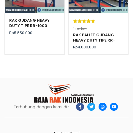
RAK GUDANG HEAVY
DUTY TIPE RR-1000
Peringkat
1
1
review
Rp
5.550.000
5.00
dari 5
RAK PALLET GUDANG
HEAVY DUTY TIPE RR-
berdasarka
2000 KAPASITAS 2 TON /
n
penilaian
Rp
4.000.000
LEVEL
pelanggan
Terhubung dengan kami di :