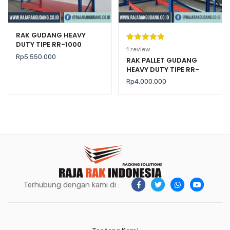
RAK GUDANG HEAVY
DUTY TIPE RR-1000
Peringkat
1
1
review
Rp
5.550.000
5.00
dari 5
RAK PALLET GUDANG
HEAVY DUTY TIPE RR-
berdasarka
2000 KAPASITAS 2 TON /
n
penilaian
Rp
4.000.000
LEVEL
pelanggan
Terhubung dengan kami di :