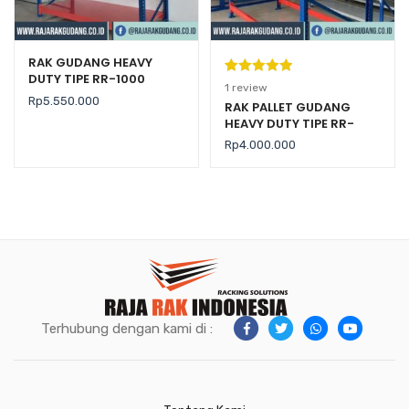
RAK GUDANG HEAVY
DUTY TIPE RR-1000
Peringkat
1
1
review
Rp
5.550.000
5.00
dari 5
RAK PALLET GUDANG
HEAVY DUTY TIPE RR-
berdasarka
2000 KAPASITAS 2 TON /
n
penilaian
Rp
4.000.000
LEVEL
pelanggan
Terhubung dengan kami di :