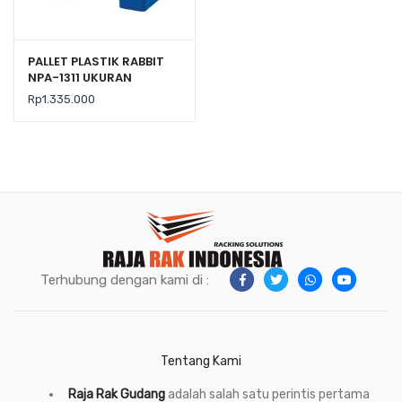
PALLET PLASTIK RABBIT
NPA-1311 UKURAN
130x110x16 CM, JUAL
Rp
1.335.000
HARGA BERSAING
Terhubung dengan kami di :
Tentang Kami
Raja Rak Gudang
adalah salah satu perintis pertama