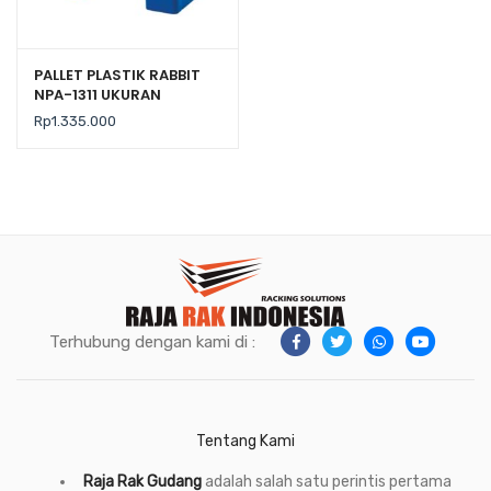
PALLET PLASTIK RABBIT
NPA-1311 UKURAN
130x110x16 CM, JUAL
Rp
1.335.000
HARGA BERSAING
Terhubung dengan kami di :
Tentang Kami
Raja Rak Gudang
adalah salah satu perintis pertama