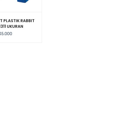
T PLASTIK RABBIT
1311 UKURAN
10x16 CM, JUAL
35.000
A BERSAING