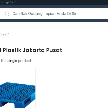
ubungi Kami
Search for:
Pusat”
t Plastik Jakarta Pusat
 the
single
product