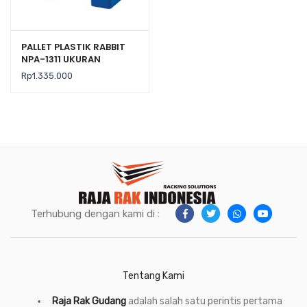
PALLET PLASTIK RABBIT
NPA-1311 UKURAN
130x110x16 CM, JUAL
Rp
1.335.000
HARGA BERSAING
Terhubung dengan kami di :
Tentang Kami
Raja Rak Gudang
adalah salah satu perintis pertama