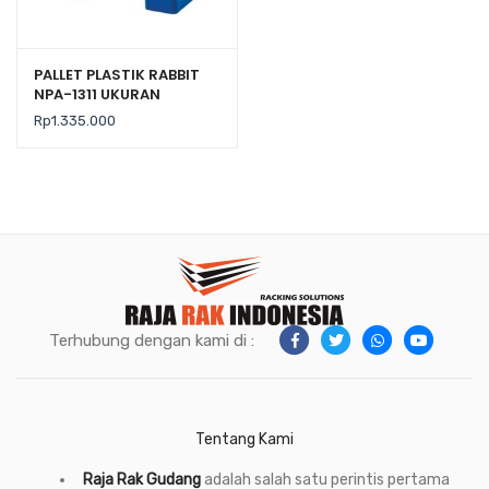
PALLET PLASTIK RABBIT
NPA-1311 UKURAN
130x110x16 CM, JUAL
Rp
1.335.000
HARGA BERSAING
Terhubung dengan kami di :
Tentang Kami
Raja Rak Gudang
adalah salah satu perintis pertama