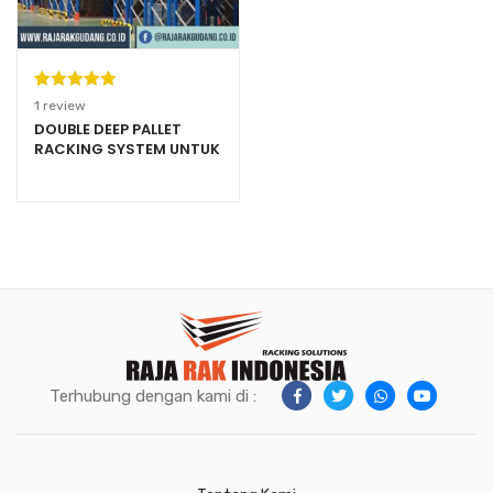
Peringkat
1
1
review
5.00
dari 5
DOUBLE DEEP PALLET
RACKING SYSTEM UNTUK
berdasarka
WAREHOUSE BESAR
n
penilaian
pelanggan
Terhubung dengan kami di :