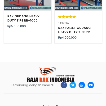
RAK GUDANG HEAVY
DUTY TIPE RR-1000
Peringkat
1
1
review
Rp
5.550.000
5.00
dari 5
RAK PALLET GUDANG
HEAVY DUTY TIPE RR-
berdasarka
2000 KAPASITAS 2 TON /
n
penilaian
Rp
4.000.000
LEVEL
pelanggan
Terhubung dengan kami di :