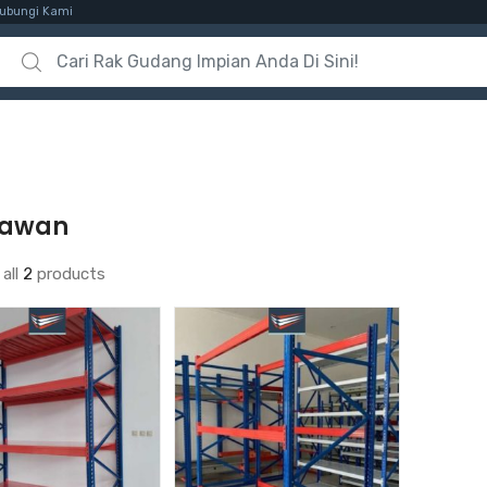
ubungi Kami
Search for:
lawan
all
2
products