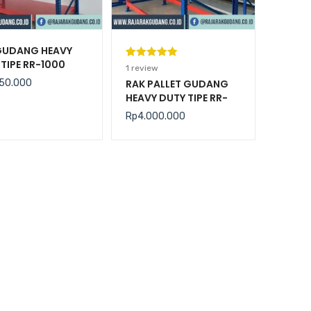
GUDANG HEAVY
TIPE RR-1000
Peringkat
1
1
review
5.00
dari 5
50.000
RAK PALLET GUDANG
HEAVY DUTY TIPE RR-
berdasarka
2000 KAPASITAS 2
n
penilaian
Rp
4.000.000
TON / LEVEL
pelanggan