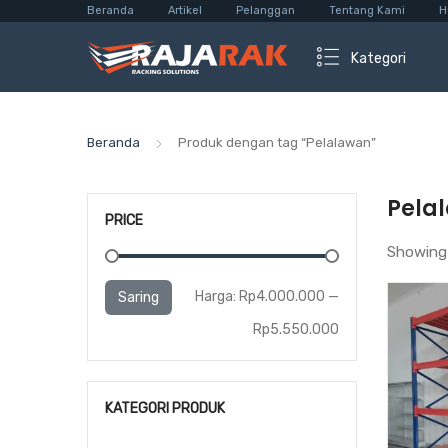
Beranda
Artikel
Pelanggan
Tentang Kami
H
Kategori
Beranda
Produk dengan tag “Pelalawan”
Pela
PRICE
Showing 
Harga
Harga
Harga:
Rp4.000.000
—
Saring
terendah
tertinggi
Rp5.550.000
KATEGORI PRODUK