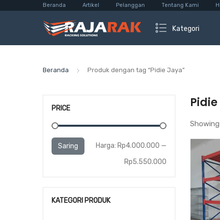
Beranda
Artikel
Pelanggan
Tentang Kami
H
Kategori
Beranda
Produk dengan tag “Pidie Jaya”
Pidie
PRICE
Showing 
Harga
Harga
Harga:
Rp4.000.000
—
Saring
terendah
tertinggi
Rp5.550.000
KATEGORI PRODUK