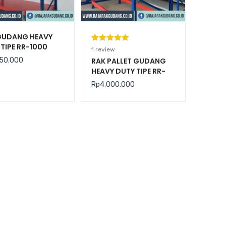
GUDANG HEAVY
TIPE RR-1000
Peringkat
1
1
review
5.00
dari 5
50.000
RAK PALLET GUDANG
HEAVY DUTY TIPE RR-
berdasarka
2000 KAPASITAS 2
n
penilaian
Rp
4.000.000
TON / LEVEL
pelanggan