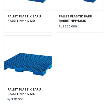
PALLET PLASTIK BARU
PALLET PLASTIK BARU
RABBIT NPI-1212D
RABBIT NPI-1212K
UKURAN 120x120x14
UKURAN 120x120x13,5 CM
Rp
1.685.000
PALLET PLASTIK BARU
RABBIT NPI-1212S
UKURAN 120x120x7,5 CM
Rp
938.000
FLOORING ONLY