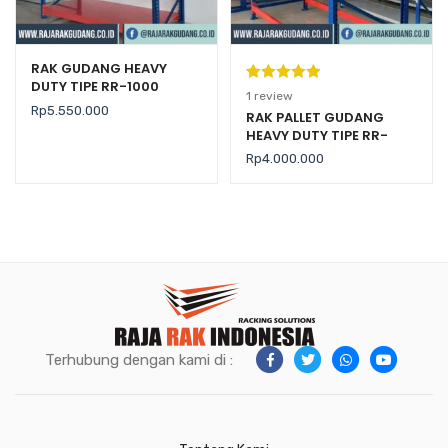
RAK GUDANG HEAVY
DUTY TIPE RR-1000
Peringkat
1
1
review
Rp
5.550.000
5.00
dari 5
RAK PALLET GUDANG
HEAVY DUTY TIPE RR-
berdasarka
2000 KAPASITAS 2 TON /
n
penilaian
Rp
4.000.000
LEVEL
pelanggan
Terhubung dengan kami di :