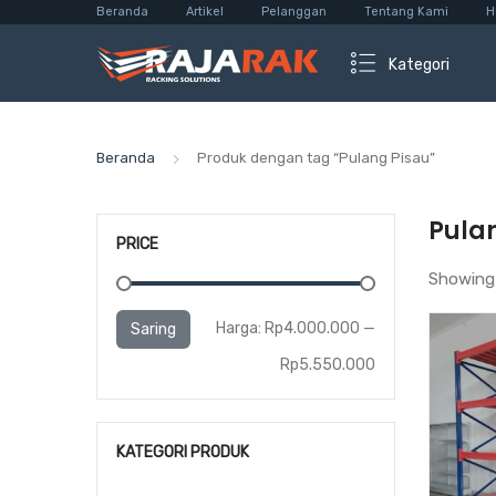
Beranda
Artikel
Pelanggan
Tentang Kami
H
Kategori
Beranda
Produk dengan tag “Pulang Pisau”
Pula
PRICE
Showing 
Harga
Harga
Harga:
Rp4.000.000
—
Saring
terendah
tertinggi
Rp5.550.000
KATEGORI PRODUK