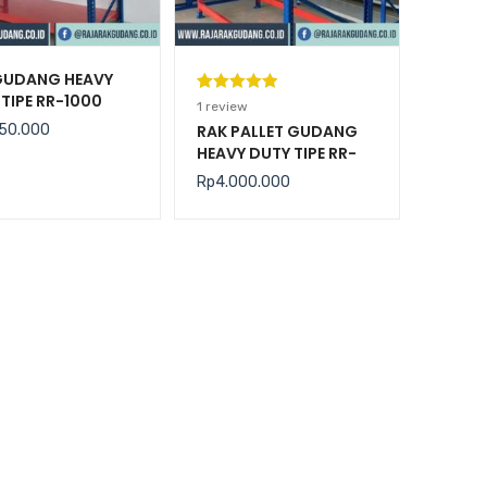
GUDANG HEAVY
TIPE RR-1000
Peringkat
1
1
review
5.00
dari 5
50.000
RAK PALLET GUDANG
HEAVY DUTY TIPE RR-
berdasarka
2000 KAPASITAS 2
n
penilaian
Rp
4.000.000
TON / LEVEL
pelanggan