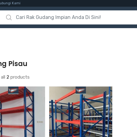
ubungi Kami
Search for:
ng Pisau
all
2
products