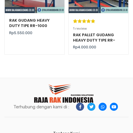
RAK GUDANG HEAVY
DUTY TIPE RR-1000
Peringkat
1
1
review
Rp
5.550.000
5.00
dari 5
RAK PALLET GUDANG
HEAVY DUTY TIPE RR-
berdasarka
2000 KAPASITAS 2 TON /
n
penilaian
Rp
4.000.000
LEVEL
pelanggan
Terhubung dengan kami di :