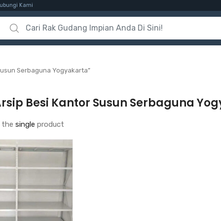
ubungi Kami
Search for:
 Susun Serbaguna Yogyakarta”
Arsip Besi Kantor Susun Serbaguna Yo
 the
single
product