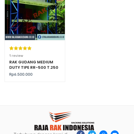
Peringkat
1
1
review
5.00
dari 5
RAK GUDANG MEDIUM
DUTY TIPE RR-500 T.250
berdasarka
(Kekuatan 500 Kg per
n
penilaian
Rp
6.500.000
Level)
pelanggan