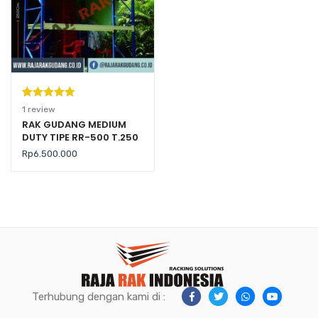
Peringkat
1
1
review
5.00
dari 5
RAK GUDANG MEDIUM
DUTY TIPE RR-500 T.250
berdasarka
(Kekuatan 500 Kg per
n
penilaian
Rp
6.500.000
Level)
pelanggan
Terhubung dengan kami di :