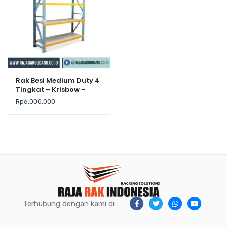
Rak Besi Medium Duty 4
Tingkat – Krisbow –
Kekuatan 500Kg / Level
Rp
6.000.000
Terhubung dengan kami di :