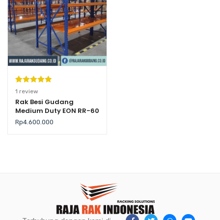
Peringkat
1
1
review
5.00
dari 5
Rak Besi Gudang
Medium Duty EON RR-60
berdasarka
n
penilaian
Rp
4.600.000
pelanggan