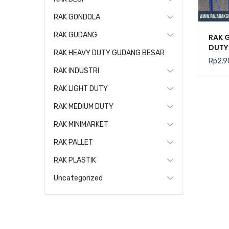
RAK GONDOLA
RAK GUDANG
RAK 
DUTY 
RAK HEAVY DUTY GUDANG BESAR
(Keku
Rp
2.9
Level
RAK INDUSTRI
RAK LIGHT DUTY
RAK MEDIUM DUTY
RAK MINIMARKET
RAK PALLET
RAK PLASTIK
Uncategorized