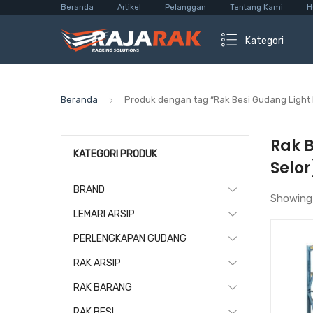
Beranda
Artikel
Pelanggan
Tentang Kami
H
Kategori
Beranda
Produk dengan tag “Rak Besi Gudang Light 
Rak 
KATEGORI PRODUK
Selor
BRAND
Showing
LEMARI ARSIP
PERLENGKAPAN GUDANG
RAK ARSIP
RAK BARANG
RAK BESI