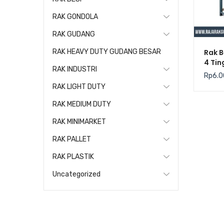
RAK GONDOLA
RAK GUDANG
Rak B
RAK HEAVY DUTY GUDANG BESAR
4 Tin
RAK INDUSTRI
Keku
Rp
6.0
Level
RAK LIGHT DUTY
RAK MEDIUM DUTY
RAK MINIMARKET
RAK PALLET
RAK PLASTIK
Uncategorized