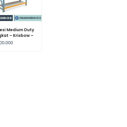
esi Medium Duty
gkat – Krisbow –
atan 500Kg /
00.000