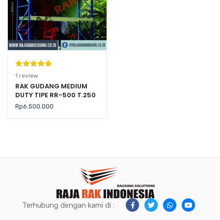
Peringkat
1
1
review
5.00
dari 5
RAK GUDANG MEDIUM
DUTY TIPE RR-500 T.250
berdasarka
(Kekuatan 500 Kg per
n
penilaian
Rp
6.500.000
Level)
pelanggan
Terhubung dengan kami di :