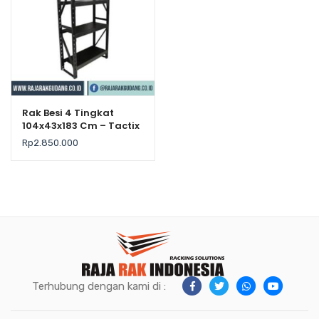
Rak Besi 4 Tingkat
104x43x183 Cm – Tactix
– Kekuatan 500Kg /
Rp
2.850.000
Level
Terhubung dengan kami di :