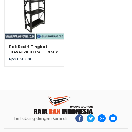
Rak Besi 4 Tingkat
104x43x183 Cm – Tactix
– Kekuatan 500Kg /
Rp
2.850.000
Level
Terhubung dengan kami di :