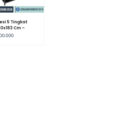
esi 5 Tingkat
60x183 Cm –
x, Kekuatan
00.000
 / Level