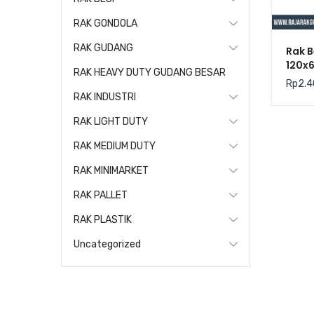
RAK GONDOLA
RAK GUDANG
Rak B
120x
RAK HEAVY DUTY GUDANG BESAR
Tacti
Rp
2.4
225Kg
RAK INDUSTRI
RAK LIGHT DUTY
RAK MEDIUM DUTY
RAK MINIMARKET
RAK PALLET
RAK PLASTIK
Uncategorized